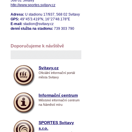
568 02 Svitavy
http://www.sportes.svitavy.cz
Adresa:
U stadionu 17/937, 568 02 Svitavy
GPS:
49°45'3.419"N, 16°27'48.178"E
E-mail:
stadion@svitavy.cz
denní služba na stadionu:
739 303 790
Doporučujeme k návštěvě
Svitavy.cz
Oficiální informační portál
města Svitavy
Informační centrum
Městské informační centrum
na Náměstí míru
SPORTES Svitavy
s.r.o.