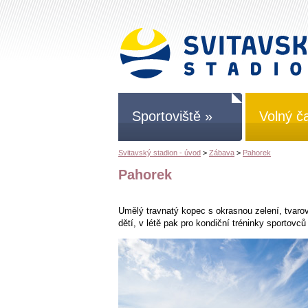
Sportoviště »
Volný č
Svitavský stadion - úvod
>
Zábava
>
Pahorek
Pahorek
Umělý travnatý kopec s okrasnou zelení, tvaro
dětí, v létě pak pro kondiční tréninky sportovců 