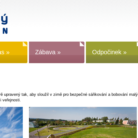
as »
Zábava »
Odpočinek »
vě upravený tak, aby sloužil v zimě pro bezpečné sáňkování a bobování mal
i veřejnosti.