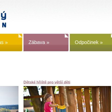
as »
Zábava »
Odpočinek »
Dětské hřiště pro větší děti