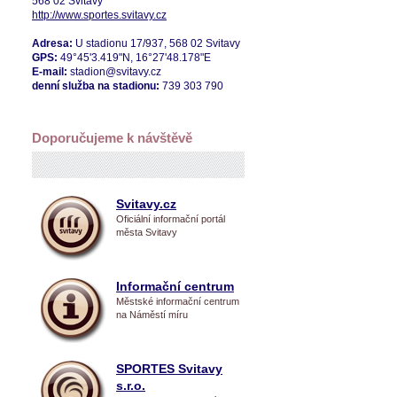
568 02 Svitavy
http://www.sportes.svitavy.cz
Adresa:
U stadionu 17/937, 568 02 Svitavy
GPS:
49°45'3.419"N, 16°27'48.178"E
E-mail:
stadion@svitavy.cz
denní služba na stadionu:
739 303 790
Doporučujeme k návštěvě
Svitavy.cz
Oficiální informační portál
města Svitavy
Informační centrum
Městské informační centrum
na Náměstí míru
SPORTES Svitavy
s.r.o.