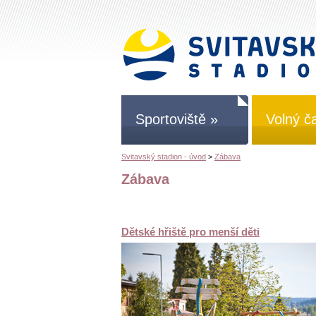
Sportoviště »
Volný č
Svitavský stadion - úvod
>
Zábava
Zábava
Dětské hřiště pro menší děti