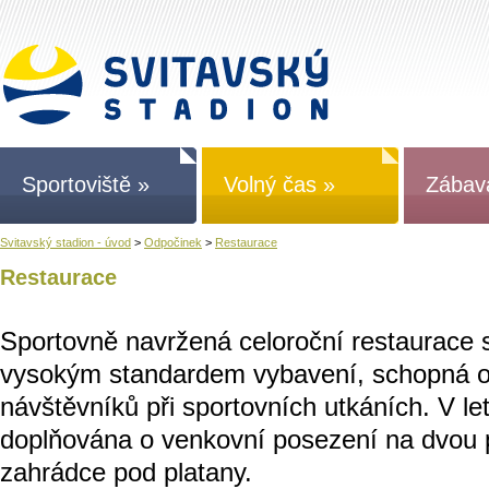
Sportoviště »
Volný čas »
Zábav
Svitavský stadion - úvod
>
Odpočinek
>
Restaurace
Restaurace
Sportovně navržená celoroční restaurace 
vysokým standardem vybavení, schopná obs
návštěvníků při sportovních utkáních. V le
doplňována o venkovní posezení na dvou p
zahrádce pod platany.